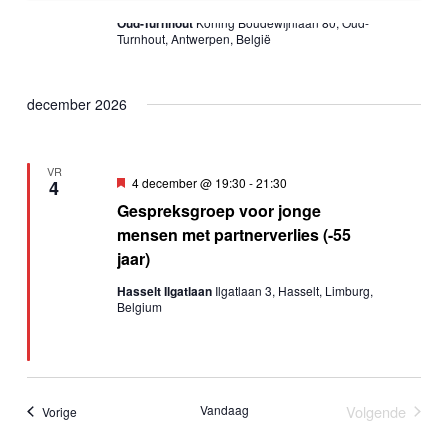
wordt
filters
Oud-Turnhout
Koning Boudewijnlaan 80, Oud-
de
Turnhout, Antwerpen, België
lijst
met
gebeurtenissen
december 2026
vernieuwd
met
de
VR
Uitgelicht
4 december @ 19:30
-
21:30
4
gefilterde
Gespreksgroep voor jonge
resultaten.
mensen met partnerverlies (-55
jaar)
Hasselt Ilgatlaan
Ilgatlaan 3, Hasselt, Limburg,
Belgium
Vandaag
Volgende
Evenementen
Vorige
Evenement