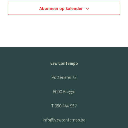
Abonneer op kalender
vzw ConTempo
Potterierei 72
8000 Brugge
T 050 444 957
info@vzwcontempo.be