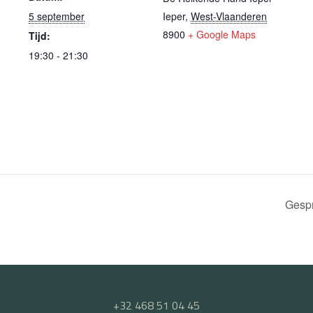
5 september
Ieper
,
West-Vlaanderen
8900
+ Google Maps
Tijd:
19:30 - 21:30
Gespr
+32 468 51 04 45