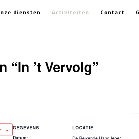
nze diensten
Activiteiten
Contact
n “In ’t Vervolg”
GEGEVENS
LOCATIE
r
Datum:
De Reikende Hand Ieper