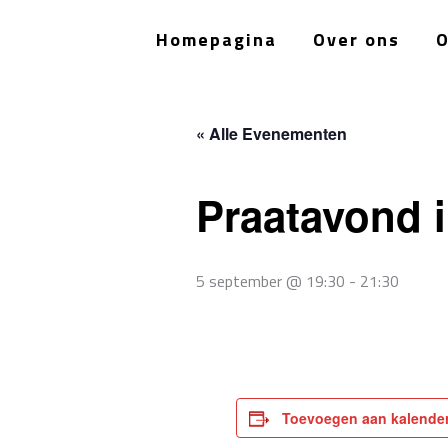
Ga
naar
Homepagina
Over ons
O
de
inhoud
« Alle Evenementen
Praatavond i
5 september @ 19:30
-
21:30
Toevoegen aan kalende